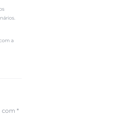
os
nários.
 com a
s com
*