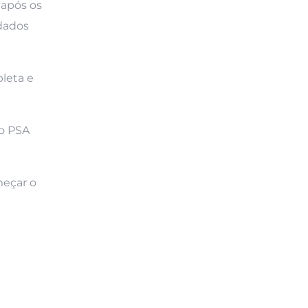
 após os
idados
leta e
do PSA
meçar o