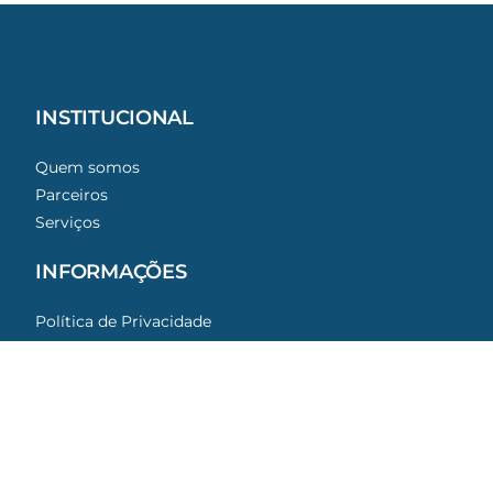
INSTITUCIONAL
Quem somos
Parceiros
Serviços
INFORMAÇÕES
Get a Free Quote
Política de Privacidade
ATENDIMENTO
Alameda Armênio Mendes, 66 - 16º andar
Aparecida - Santos/SP
13 3281 0100