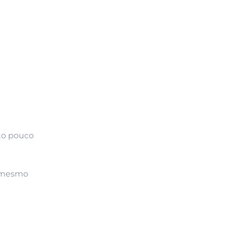
to pouco
u mesmo