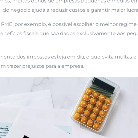
ssemos, muitos donos de empresas pequenas e médias e
do negócio ajuda a reduzir custos e garantir maior lucr
a PME, por exemplo, é possível escolher o melhor regime
benefícios fiscais que são dados exclusivamente aos pe
amento dos impostos esteja em dia, o que evita multas e
 trazer prejuízos para a empresa.