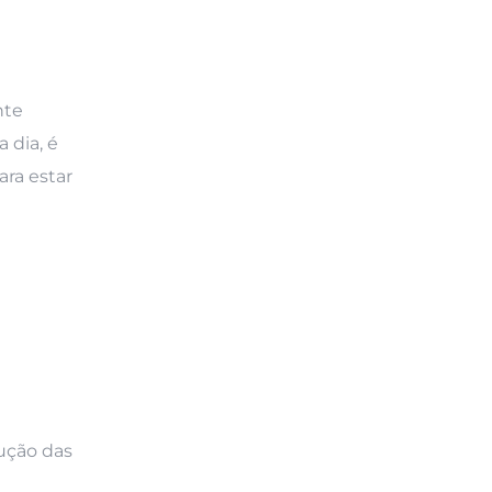
nte
 dia, é
ra estar
ução das