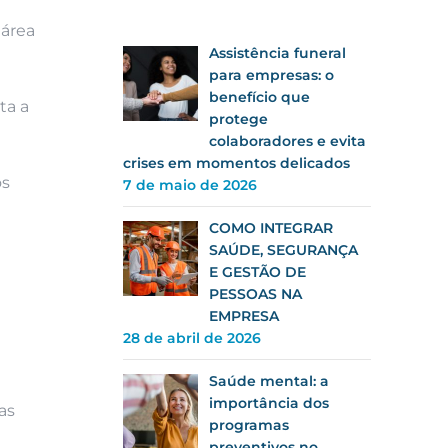
 área
Assistência funeral
para empresas: o
benefício que
ta a
protege
colaboradores e evita
crises em momentos delicados
ós
7 de maio de 2026
COMO INTEGRAR
SAÚDE, SEGURANÇA
E GESTÃO DE
PESSOAS NA
EMPRESA
28 de abril de 2026
Saúde mental: a
importância dos
as
programas
preventivos no