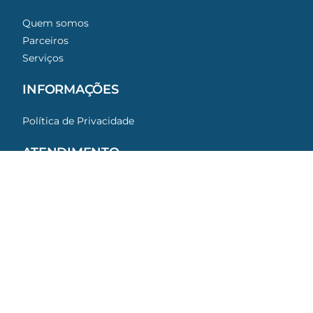
Quem somos
Parceiros
Serviços
INFORMAÇÕES
Get a Free Quote
Política de Privacidade
ATENDIMENTO
Alameda Armênio Mendes, 66 - 16º andar
Aparecida - Santos/SP
13 3281 0100
REDES SOCIAIS