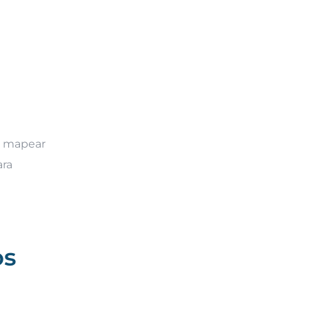
Ao mapear
ara
os